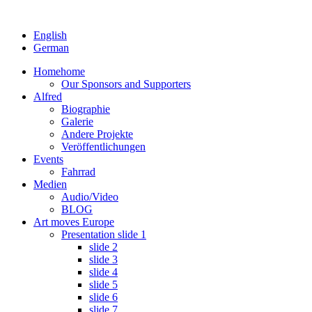
English
German
Home
home
Our Sponsors and Supporters
Alfred
Biographie
Galerie
Andere Projekte
Veröffentlichungen
Events
Fahrrad
Medien
Audio/Video
BLOG
Art moves Europe
Presentation slide 1
slide 2
slide 3
slide 4
slide 5
slide 6
slide 7