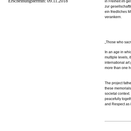
Erscheinungstermin: 09.11.2018
in Freiheit im g
zur gesellschaft
ein friedliches 
verankern.
„Those who sacri
In an age in whi
multiple levels, 
international art
more than one hu
The project fath
these memorials 
societal context
peacefully togeth
and Respect as i