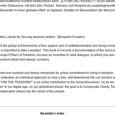
esellschaftlichen Kontext funktionieren kann. „ICH BIN DIE FREIHEIT?“ ist ein aktiver
lichen Diskussion, mit dem Ziel, Freiheit, Toleranz und Respekt als unabdingbareWe
Miteinander in einer globalen Welt, im digitalen Zeitalter im Bewusstsein der Mensc
fice Liberty for Security deserve neither.“ (Benjamin Franklin)
ch the global achievements of free speech and of selfdetermination are being cons
it is important to take a position. This book is not only a documentation of the socio-po
 project Pillars of Freedom, but also an incentive to seek dialogue, to which you are 
ndred artists from twenty countries.
ered one hundred and twelve memorials for active commitment to living in freedom.
embodies an individual approach to how a free, self-determined life can function w
. “I AM THE FREEDOM?” is an active contribution to the social discussion. So as we
er in our digital age, on our globalised planet, the goal is to incorporate Liberty, T
nalienable virtues into the minds of the people.
Bestellen / order