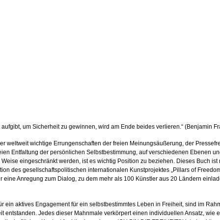
t aufgibt, um Sicherheit zu gewinnen, wird am Ende beides verlieren.“ (Benjamin Fr
n der weltweit wichtige Errungenschaften der freien Meinungsäußerung, der Pressefre
reien Entfaltung der persönlichen Selbstbestimmung, auf verschiedenen Ebenen un
 Weise eingeschränkt werden, ist es wichtig Position zu beziehen. Dieses Buch ist 
on des gesellschaftspolitischen internationalen Kunstprojektes „Pillars of Freedom
r eine Anregung zum Dialog, zu dem mehr als 100 Künstler aus 20 Ländern einlad
r ein aktives Engagement für ein selbstbestimmtes Leben in Freiheit, sind im Ra
it entstanden. Jedes dieser Mahnmale verkörpert einen individuellen Ansatz, wie 