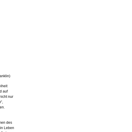
anklin)
iheit
d auf
nicht nur
“,
en.
hmen des
ein Leben