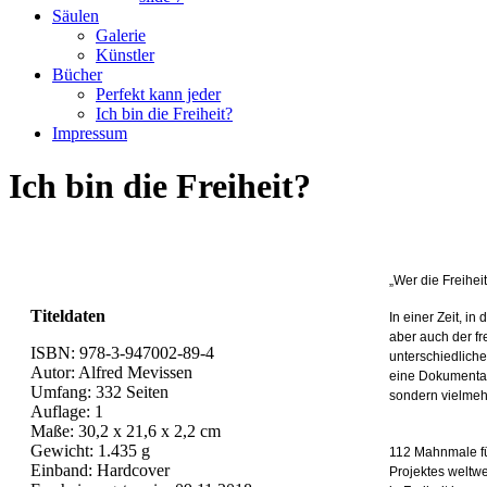
Säulen
Galerie
Künstler
Bücher
Perfekt kann jeder
Ich bin die Freiheit?
Impressum
Ich bin die Freiheit?
„Wer die Freihei
Titeldaten
In einer Zeit, i
aber auch der f
ISBN: 978-3-947002-89-4
unterschiedliche
Autor: Alfred Mevissen
eine Dokumentati
Umfang: 332 Seiten
sondern vielmeh
Auflage: 1
Maße: 30,2 x 21,6 x 2,2 cm
Gewicht: 1.435 g
112 Mahnmale fü
Einband: Hardcover
Projektes weltwe