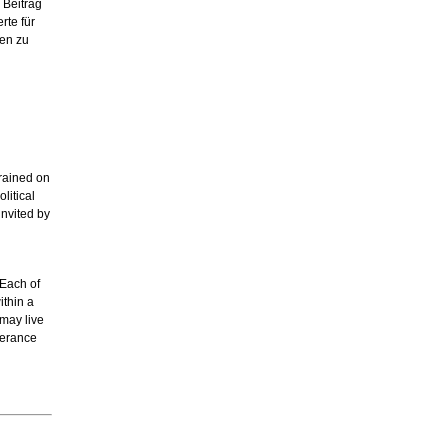
 Beitrag
rte für
hen zu
trained on
litical
invited by
 Each of
ithin a
 may live
olerance